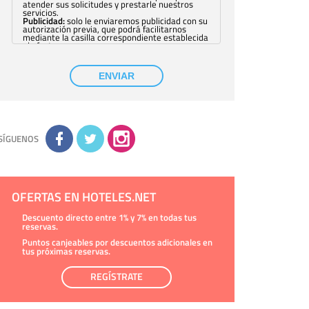
atender sus solicitudes y prestarle nuestros
servicios.
Publicidad:
solo le enviaremos publicidad con su
autorización previa, que podrá facilitarnos
mediante la casilla correspondiente establecida
al efecto.
Base Jurídica:
únicamente trataremos sus datos
con su consentimiento previo, que podrá
facilitarnos mediante la casilla correspondiente
ENVIAR
establecida al efecto.
Destinatarios:
con carácter general, sólo el
personal de nuestra entidad que esté
debidamente autorizado podrá tener
conocimiento de la información que le pedimos.
No se comunicarán datos a terceros.
Derechos:
tiene derecho a saber qué
información tenemos sobre usted, corregirla y
SÍGUENOS
eliminarla, tal y como se explica en la
información adicional disponible en nuestra
página web.
Información complementaria:
Puede consultar
la información adicional y detallada sobre cómo
tratamos sus datos en la
política de privacidad
OFERTAS EN HOTELES.NET
Descuento directo entre 1% y 7% en todas tus
reservas.
Puntos canjeables por descuentos adicionales en
tus próximas reservas.
REGÍSTRATE