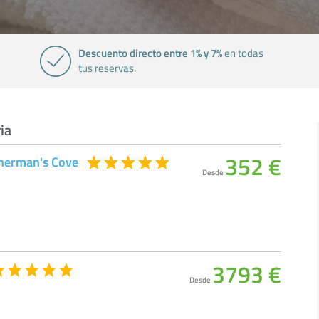
Descuento directo entre 1% y 7%
en todas
tus reservas.
ia
352 €
sherman's Cove
Desde
3793 €
Desde